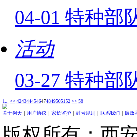
04-01 特
活动
03-27 特
1...
<<
42
43
44
45
46
47
48
49
50
51
52
>>
58
关于创天
｜
用户协议
｜
家长监护
｜
封号规则
｜
联系我们
｜
廉政
版权所有：西安创