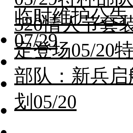
临时维护公告
520情人节套
07/29
定登场
05/20
部队：新兵启
划
05/20