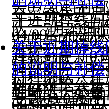
告
07/30
特种
夺宝奇兵开启
于近期掉线问
队：7月29日
04/09
特种部队
说明与补偿
07
关于近期掉线
维护公告
07/2
月签到更新
03
特种部队：8月
的说明与补偿
种部队：7月2
特种部队：许
例行维护公告
种部队：武器
临时维护公告
专题
03/05
特
08/06
特种部队