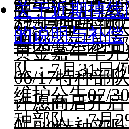
活动限时开启
07/29
关于近期掉线
队：3月1日签
月4日临时维
07/17
特种部
的说明与补偿
新
02/27
告
08/03
特种
黄金嘉年华开
队：7月31日
06/17
特种部
维护公告
07/3
许愿商店开启
种部队：7月2
05/29
特种部