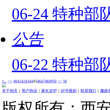
06-24 特
公告
06-22 特种
1...
<<
40
41
42
43
44
45
46
47
48
49
50
>>
58
关于创天
｜
用户协议
｜
家长监护
｜
封号规则
｜
联系我们
｜
廉政
版权所有：西安创