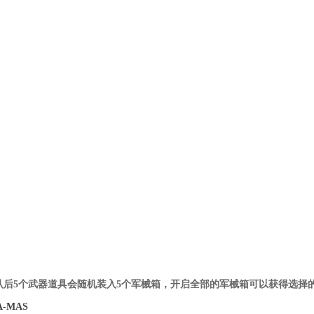
认后5个武器道具会随机装入5个军械箱，开启全部的军械箱可以获得选择
A-MAS