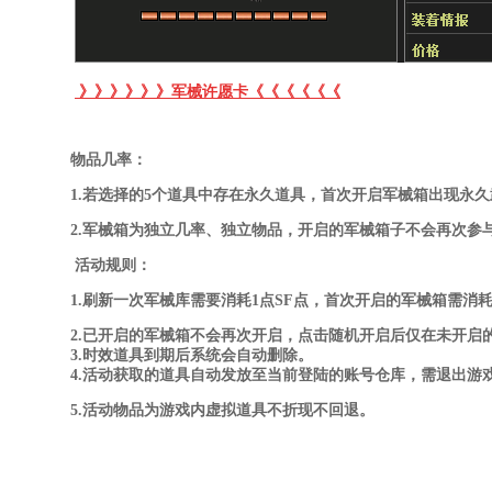
》》》》》》军械许愿卡《《《《《《
物品几率：
1.若选择的5个道具中存在永久道具
，首次开启军械箱出现永久武
2.军械箱为独立几率、独立物品，开启的军械箱子不会再次参与随
活动规则：
1.刷新一次军械库需要消耗1点SF点，首次开启的军械箱需消耗50点S
2.已开启的军械箱不会再次开启，点击随机开启后仅在未开启的
3.时效道具到期后系统会自动删除。
4.活动获取的道具自动发放至当前登陆的账号仓库，需退出游戏
5.活动物品为游戏内虚拟道具不折现不回退。