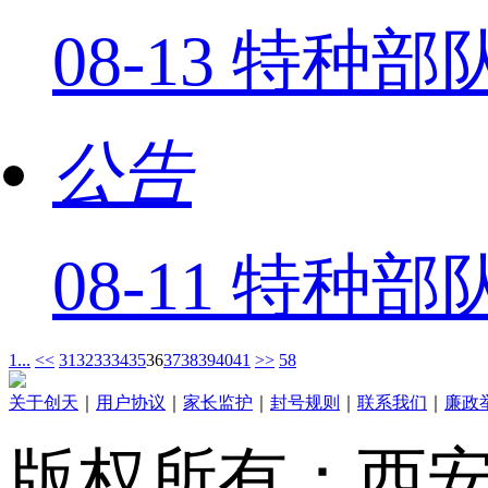
08-13 特
公告
08-11 特种
1...
<<
31
32
33
34
35
36
37
38
39
40
41
>>
58
关于创天
｜
用户协议
｜
家长监护
｜
封号规则
｜
联系我们
｜
廉政
版权所有：西安创