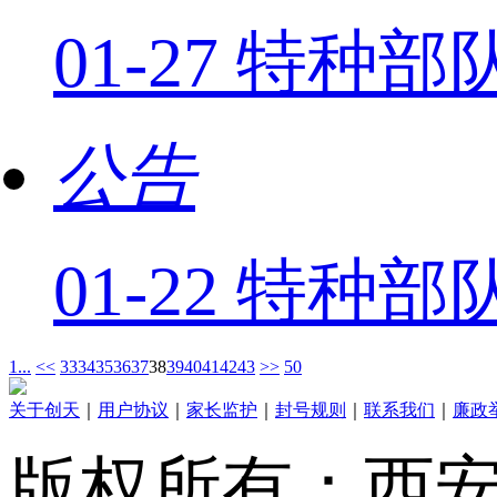
01-27 特种
公告
01-22 特
1...
<<
33
34
35
36
37
38
39
40
41
42
43
>>
50
关于创天
｜
用户协议
｜
家长监护
｜
封号规则
｜
联系我们
｜
廉政
版权所有：西安创